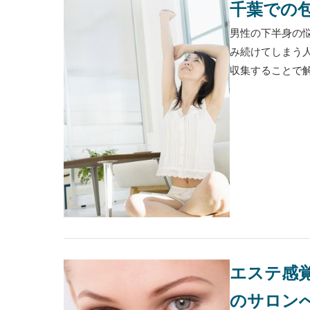
千葉での
男性の下半身の
み続けてしまう
収集することで解
エステ感
のサロン